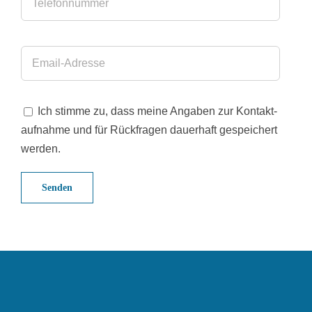
dieses
Feld
leer.
Bitte
lasse
Ich stimme zu, dass meine Angaben zur Kontakt­
dieses
auf­nahme und für Rück­fragen dauerhaft gespeichert
Feld
werden.
leer.