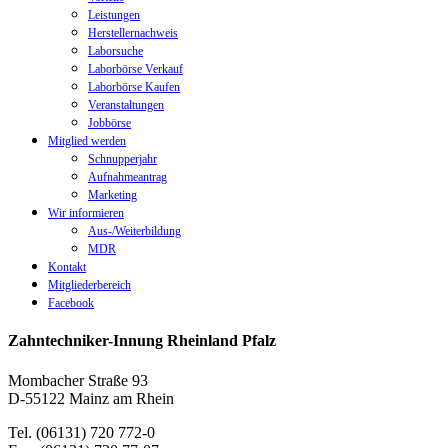
Leistungen
Herstellernachweis
Laborsuche
Laborbörse Verkauf
Laborbörse Kaufen
Veranstaltungen
Jobbörse
Mitglied werden
Schnupperjahr
Aufnahmeantrag
Marketing
Wir informieren
Aus-/Weiterbildung
MDR
Kontakt
Mitgliederbereich
Facebook
Zahntechniker-Innung Rheinland Pfalz
Mombacher Straße 93
D-55122 Mainz am Rhein
Tel. (06131) 720 772-0