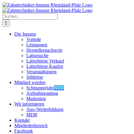
Zum
Inhalt
springen
Suche
nach:
Die Innung
Vorteile
Leistungen
Herstellernachweis
Laborsuche
Laborbörse Verkauf
Laborbörse Kaufen
Veranstaltungen
Jobbörse
Mitglied werden
Schnupperjahr
NEU
Aufnahmeantrag
Marketing
Wir informieren
Aus-/Weiterbildung
MDR
Kontakt
Mitgliederbereich
Facebook