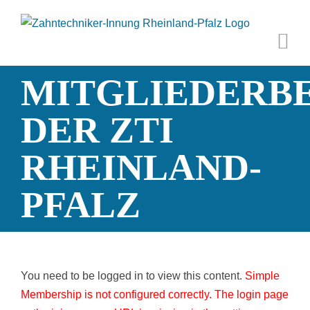
Zum
Inhalt
springen
MITGLIEDERB
DER ZTI
RHEINLAND-
PFALZ
You need to be logged in to view this content.
Simple
Membership is not configured correctly. The login page