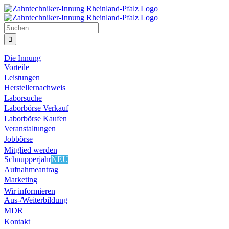
Zum
Inhalt
springen
Suche
nach:
Die Innung
Vorteile
Leistungen
Herstellernachweis
Laborsuche
Laborbörse Verkauf
Laborbörse Kaufen
Veranstaltungen
Jobbörse
Mitglied werden
Schnupperjahr
NEU
Aufnahmeantrag
Marketing
Wir informieren
Aus-/Weiterbildung
MDR
Kontakt