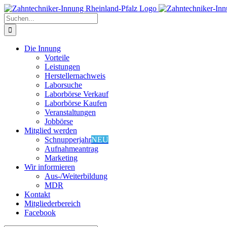
Zum
Inhalt
Suche
springen
nach:
Die Innung
Vorteile
Leistungen
Herstellernachweis
Laborsuche
Laborbörse Verkauf
Laborbörse Kaufen
Veranstaltungen
Jobbörse
Mitglied werden
Schnupperjahr
NEU
Aufnahmeantrag
Marketing
Wir informieren
Aus-/Weiterbildung
MDR
Kontakt
Mitgliederbereich
Facebook