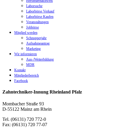
Herstellernachweis
Laborsuche
Laborbörse Verkauf
Laborbörse Kaufen
Veranstaltungen
Jobbörse
Mitglied werden
Schnupperjahr
Aufnahmeantrag
Marketing
Wir informieren
Aus-/Weiterbildung
MDR
Kontakt
Mitgliederbereich
Facebook
Zahntechniker-Innung Rheinland Pfalz
Mombacher Straße 93
D-55122 Mainz am Rhein
Tel. (06131) 720 772-0
Fax: (06131) 720 77-07